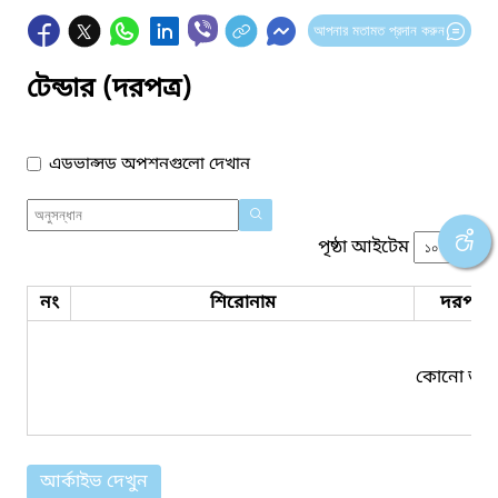
আপনার মতামত প্রদান করুন
টেন্ডার (দরপত্র)
এডভান্সড অপশনগুলো দেখান
পৃষ্ঠা আইটেম
নং
শিরোনাম
দরপত্র 
কোনো তথ্য
আর্কাইভ দেখুন