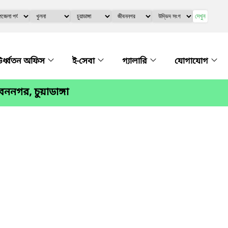
দেখুন
র্ধ্বতন অফিস
ই-সেবা
গ্যালারি
যোগাযোগ
বননগর, চুয়াডাঙ্গা